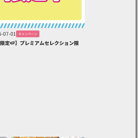
6-07-01
2026-07-01
キャンペーン
キャンペ
限定🍉】プレミアムセレクション限
🩵ダイハツ 見る
ーン🩵